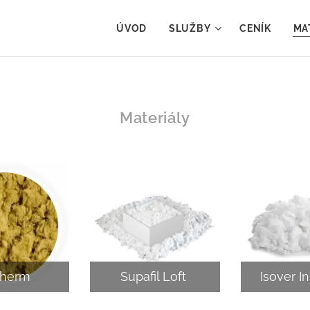
ÚVOD
SLUŽBY
CENÍK
MA
Materiály
ltherm
Supafil Loft
Isover I