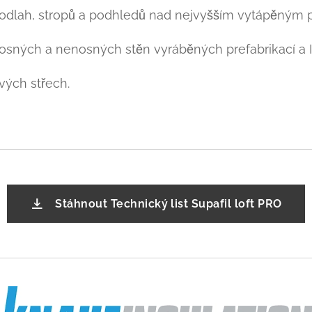
dlah, stropů a podhledů nad nejvyšším vytápěným p
sných a nenosných stěn vyráběných prefabrikací a In
ých střech.
Stáhnout Technický list Supafil loft PRO