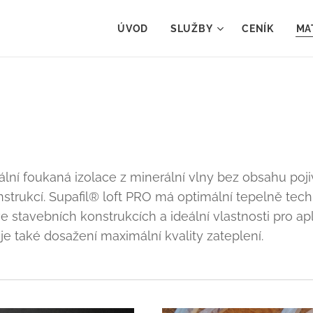
ÚVOD
SLUŽBY
CENÍK
MA
ální foukaná izolace z minerální vlny bez obsahu poji
nstrukcí. Supafil® loft PRO má optimální tepelně techn
e stavebních konstrukcích a ideální vlastnosti pro a
uje také dosažení maximální kvality zateplení.